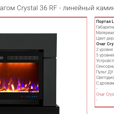
агом Crystal 36 RF - линейный ками
Портал L
Габаритн
Материал
Цвет дер
Очаг Cry
2 уровня
5 уровне
Устройст
Сенсорны
Пульт ДУ
Светодио
С дровам
-
Очаг Crys
-