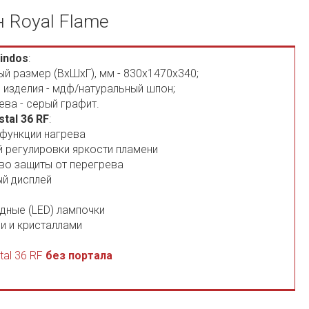
н Royal Flame
indos
:
ый размер (ВхШхГ), мм - 830х1470х340;
 изделия - мдф/натуральный шпон;
ева - серый графит.
stal 36 RF
:
 функции нагрева
й регулировки яркости пламени
во защиты от перегрева
й дисплей
дные (LED) лампочки
и и кристаллами
tal 36 RF
без портала