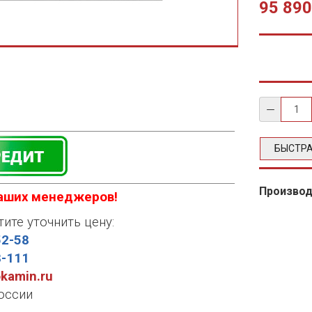
95 890
БЫСТРА
Произво
наших менеджеров!
тите уточнить цену:
52-58
8-111
okamin.ru
оссии