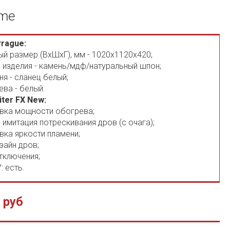
ame
rague:
ый размер (ВхШхГ), мм - 1020х1120х420;
 изделия - камень/мдф/натуральный шпон;
ня - сланец белый;
ева - белый.
iter FX New:
вка мощности обогрева;
 имитация потрескивания дров (с очага);
вка яркости пламени;
зайн дров;
тключения;
: есть.
 руб