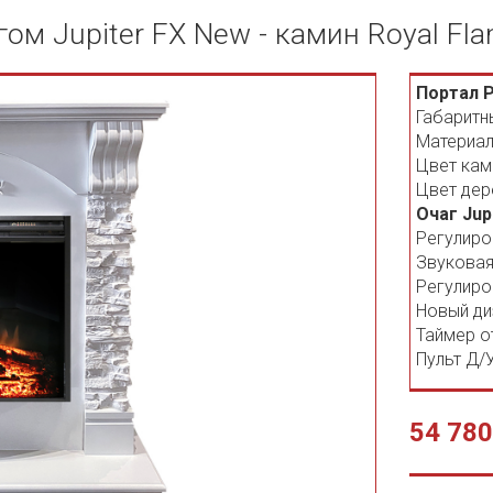
гом Jupiter FX New - камин Royal Fl
Портал P
Габаритн
Материал
Цвет кам
Цвет дер
Очаг Jup
Регулиро
Звуковая
Регулиро
Новый ди
Таймер о
Пульт Д/У
54 780