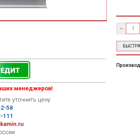
БЫСТРА
Произво
наших менеджеров!
тите уточнить цену:
52-58
8-111
okamin.ru
оссии