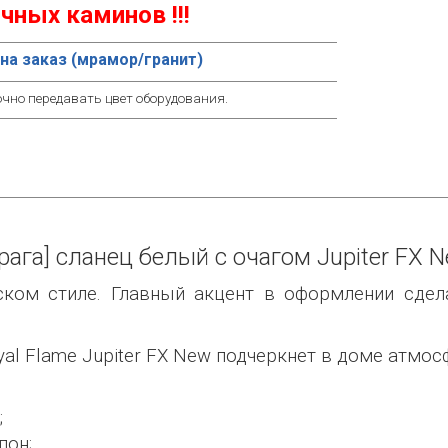
чных каминов !!!
на заказ (мрамор/гранит)
очно передавать цвет оборудования.
ага] сланец белый с очагом Jupiter FX N
ком стиле. Главный акцент в оформлении сдел
al Flame Jupiter FX New подчеркнет в доме атмос
;
пон;