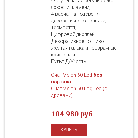
4-ступенчатая регулировка
яркости пламени;
4 варианта подсветки
декоративного топлива;
Термостат;
Цифровой дисплей;
Декоративное топливо:
желтая галька и прозрачные
кристаллы;
Пульт Д/У: есть.
-
Очаг Vision 60 Led
без
портала
Очаг Vision 60 Log Led (с
дровами)
-
104 980 руб