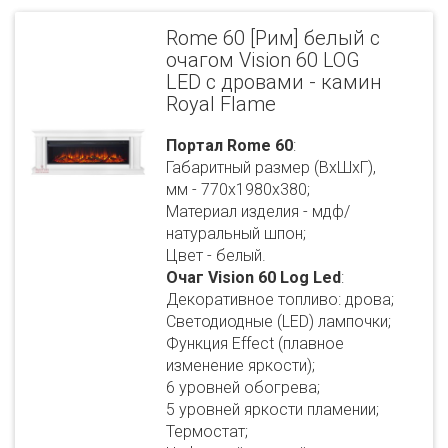
Rome 60 [Рим] белый с
очагом Vision 60 LOG
LED с дровами - камин
Royal Flame
Портал Rome 60
:
Габаритный размер (ВхШхГ),
мм - 770х1980х380;
Материал изделия - мдф/
натуральный шпон;
Цвет - белый.
Очаг Vision 60 Log Led
:
Декоративное топливо: дрова;
Светодиодные (LED) лампочки;
Функция Effect (плавное
изменение яркости);
6 уровней обогрева;
5 уровней яркости пламении;
Термостат;