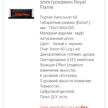
электрокамин Royal
Flame
Портал Vancouver 60:
Габаритный размер (ВхШхГ),
мм - 750х1900х350.
Материал изделия - мдф/
натуральный шпон;
Цвет - белый с черным;
Очаг Vision 60 Log Led:
Декоративное топливо: дрова;
Светодиодные (LED) лампочки;
Функция Effect (плавное
изменение яркости);
6 уровней обогрева;
5 уровней яркости пламении;
Термостат;
Цифровой дисплей;
Пульт Д/У: есть.
-
Очаг Vision 60 Log Led
без