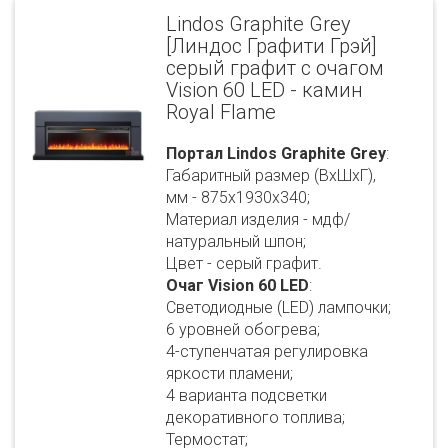
Lindos Graphite Grey
[Линдос Графити Грэй]
серый графит с очагом
Vision 60 LED - камин
Royal Flame
Портал Lindos Graphite Grey
:
Габаритный размер (ВхШхГ),
мм - 875х1930х340;
Материал изделия - мдф/
натуральный шпон;
Цвет - серый графит.
Очаг Vision 60 LED
:
Светодиодные (LED) лампочки;
6 уровней обогрева;
4-ступенчатая регулировка
яркости пламени;
4 варианта подсветки
декоративного топлива;
Термостат;