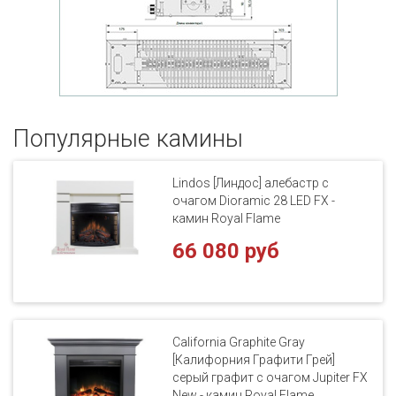
Популярные кaмины
Lindos [Линдос] алебастр с
очагом Dioramic 28 LED FX -
камин Royal Flame
66 080 руб
California Graphite Gray
[Калифорния Графити Грей]
серый графит с очагом Jupiter FX
New - камин Royal Flame