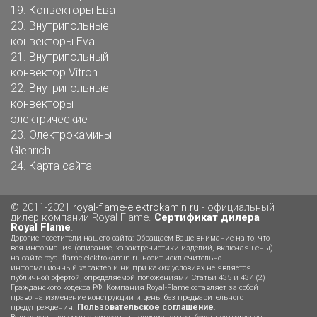
19.
Конвекторы Ева
20.
Внутрипольные
конвекторы Eva
21.
Внутрипольный
конвектор Vitron
22.
Внутрипольные
конвекторы
электрические
23.
Электрокамины
Glenrich
24.
Карта сайта
© 2011-2021
royal-flame-elektrokamin.ru
- официальный
дилер компании Royal Flame.
Сертификат дилера
Royal Flame
.
Дорогие посетители нашего сайта: Обращаем Ваше внимание на то, что
вся информация (описание, характренистики изделий, включая цены)
на сайте royal-flame-elektrokamin.ru носит исключительно
информационный характер и ни при каких условиях не является
публичной офертой, определяемой положениями Статьи 435 и 437 (2)
Гражданского кодекса РФ. Компания Royal-Flame оставляет за собой
право на изменение конструкции и цены без предварительного
Пользовательское соглашение
предупреждения.
.