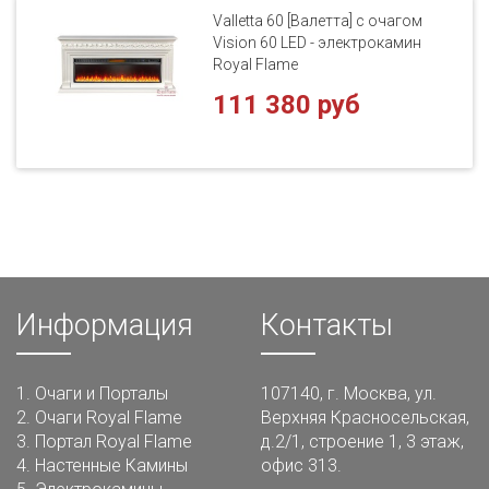
Valletta 60 [Валетта] с очагом
Vision 60 LED - электрокамин
Royal Flame
111 380 руб
Информация
Контакты
1.
Очаги и Порталы
107140, г. Москва, ул.
2.
Очаги Royal Flame
Верхняя Красносельская,
3.
Портал Royal Flame
д.2/1, строение 1, 3 этаж,
4.
Настенные Камины
офис 313.