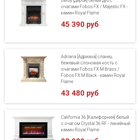
Derby [Дерби] белый дуб с
очагами Fobos FX / Majestic FX -
камин Royal Flame
45 390 руб
Adriana [Адриана] сланец
бежевый слоновая кость с
очагами Fobos FX M Brass /
Fobos FX M Black - камин Royal
Flame
43 480 руб
California 36 [Калифорния] белый
с очагом Crystal 36 RF - линейный
камин Royal Flame