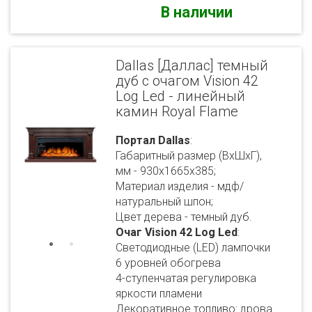
В наличии
Dallas [Даллас] темный
дуб с очагом Vision 42
Log Led - линейный
камин Royal Flame
Портал Dallas
:
Габаритный размер (ВхШхГ),
мм - 930х1665х385;
Материал изделия - мдф/
натуральный шпон;
Цвет дерева - темный дуб.
Очаг Vision 42 Log Led
:
Светодиодные (LED) лампочки
6 уровней обогрева
4-ступенчатая регулировка
яркости пламени
Декоративное топливо: дрова