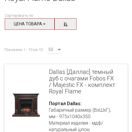
Сортировать по:
ЦЕНА ТОВАРА
Показано 1 - 10 из 10
Dallas [Даллас] темный
дуб с очагами Fobos FX
/ Majestic FX - комплект
Royal Flame
Портал Dallas:
Габаритный размер (ВхШхГ),
мм - 975х1040х350.
Материал изделия - мдф/
натуральный шпон;