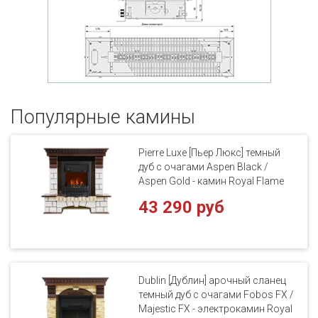
Популярные кaмины
Pierre Luxe [Пьер Люкс] темный
дуб с очагами Aspen Black /
Aspen Gold - камин Royal Flame
43 290 руб
Dublin [Дублин] арочный сланец
темный дуб с очагами Fobos FX /
Majestic FX - электрокамин Royal