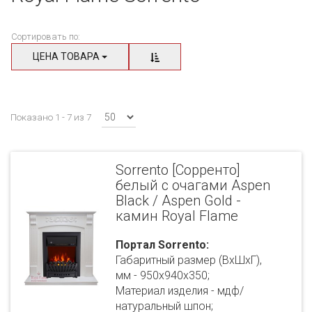
Сортировать по:
ЦЕНА ТОВАРА
Показано 1 - 7 из 7
Sorrento [Сорренто]
белый с очагами Aspen
Black / Aspen Gold -
камин Royal Flame
Портал Sorrento:
Габаритный размер (ВхШхГ),
мм - 950х940х350;
Материал изделия - мдф/
натуральный шпон;