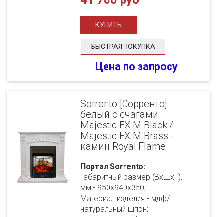
41 780 руб
БЫСТРАЯ ПОКУПКА
Цена по запросу
Sorrento [Сорренто]
белый с очагами
Majestic FX M Black /
Majestic FX M Brass -
камин Royal Flame
Портал Sorrento:
Габаритный размер (ВхШхГ),
мм - 950х940х350;
Материал изделия - мдф/
натуральный шпон;