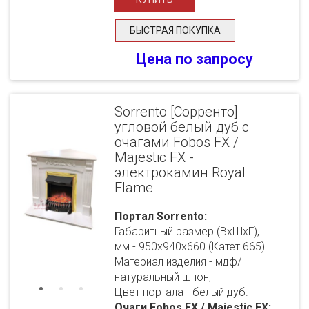
БЫСТРАЯ ПОКУПКА
Цена по запросу
Sorrento [Сорренто]
угловой белый дуб с
очагами Fobos FX /
Majestic FX -
электрокамин Royal
Flame
Портал Sorrento:
Габаритный размер (ВхШхГ),
мм - 950х940х660 (Катет 665).
Материал изделия - мдф/
натуральный шпон;
Цвет портала - белый дуб.
Очаги Fobos FX / Majestic FX: