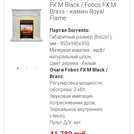
FX M Black / Fobos FX M
Brass - камин Royal
Flame
Портал Sorrento:
Габаритный размер (ВхШхГ),
мм - 950х940х350;
Материал изделия - мдф/
натуральный шпон;
Цвет дерева - белый.
Очаги Fobos FX M Black /
Brass:
Регулировка мощности
обогрева: 2 кВт;
Звуковая имитация
потрескивания дров;
Зеркальное внутреннее
стекло;
Пульт Д/У: нет.