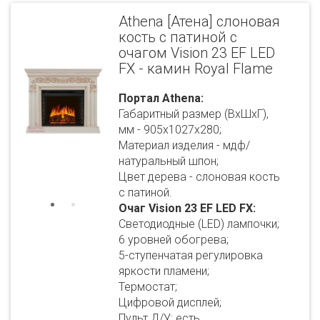
Athena [Атена] слоновая
кость с патиной с
очагом Vision 23 EF LED
FX - камин Royal Flame
Портал Athena:
Габаритный размер (ВхШхГ),
мм - 905х1027х280;
Материал изделия - мдф/
натуральный шпон;
Цвет дерева - слоновая кость
с патиной.
Очаг Vision 23 EF LED FX:
Светодиодные (LED) лампочки;
6 уровней обогрева;
5-ступенчатая регулировка
яркости пламени;
Термостат;
Цифровой дисплей;
Пульт Д/У: есть.