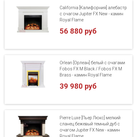
California [Калифорния] алебастр
с очагом Jupiter FX New - камин
Royal Flame
56 880 руб
Orlean [Орлеан] белый с очагами
Fobos FX M Black / Fobos FX M
Brass - камин Royal Flame
39 980 руб
Pierre Luxe [Пьер Люкс] мелкий
сланец бежевый темный дуб с
очагом Jupiter FX New - камин
Royal Flame