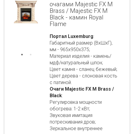
очагами Majestic FX M
Brass / Majestic FX M
Black - камин Royal
Flame
Портал Luxemburg
:
Габаритный размер (ВхШхГ),
мм - 965х950х375;
Материал изделия - камень/
мдф/натуральный шпон;
Цвет камня - сланец бежевый;
Цвет дерева - слоновая кость
с патиной.
Очаги Majestic FX M Brass /
Black
:
Регулировка мощности
обогрева: 1-2 кВт;
Звуковая имитация
потрескивания дров;
Зеркальное внутреннее