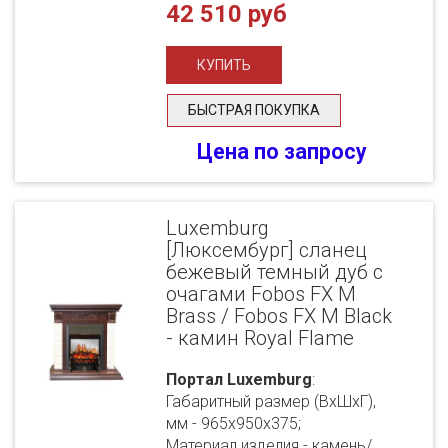
42 510 руб
БЫСТРАЯ ПОКУПКА
Цена по запросу
Luxemburg
[Люксембург] сланец
бежевый темный дуб с
очагами Fobos FX M
Brass / Fobos FX M Black
- камин Royal Flame
Портал Luxemburg
:
Габаритный размер (ВхШхГ),
мм - 965х950х375;
Материал изделия - камень/