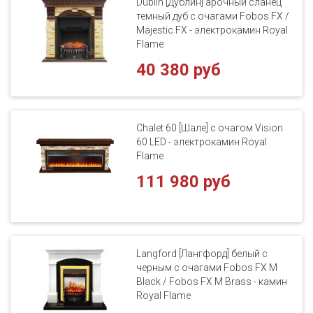
Dublin [Дублин] арочный сланец
темный дуб с очагами Fobos FX /
Majestic FX - электрокамин Royal
Flame
40 380 руб
Chalet 60 [Шале] с очагом Vision
60 LED - электрокамин Royal
Flame
111 980 руб
Langford [Лангфорд] белый с
черным с очагами Fobos FX M
Black / Fobos FX M Brass - камин
Royal Flame