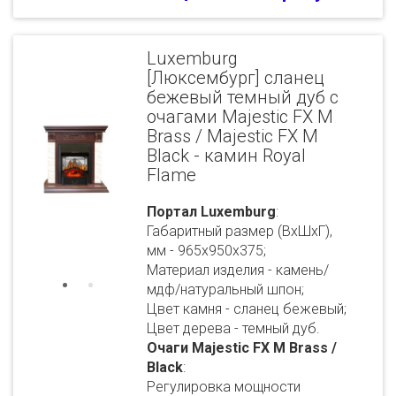
Luxemburg
[Люксембург] сланец
бежевый темный дуб с
очагами Majestic FX M
Brass / Majestic FX M
Black - камин Royal
Flame
Портал Luxemburg
:
Габаритный размер (ВхШхГ),
мм - 965х950х375;
Материал изделия - камень/
мдф/натуральный шпон;
Цвет камня - сланец бежевый;
Цвет дерева - темный дуб.
Очаги Majestic FX M Brass /
Black
:
Регулировка мощности