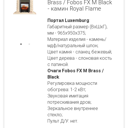
Brass / Fobos FX M Black
- камин Royal Flame
Портал Luxemburg
:
Габаритный размер (ВхШхГ),
мм - 965х950х375;
Материал изделия - камень/
мдф/натуральный шпон;
Цвет камня - сланец бежевый;
Цвет дерева - слоновая кость
с патиной.
Очаги Fobos FX M Brass /
Black
:
Регулировка мощности
обогрева: 1-2 кВт;
Звуковая имитация
потрескивания дров;
Зеркальное внутреннее
стекло;
Пульт Д/У: нет.