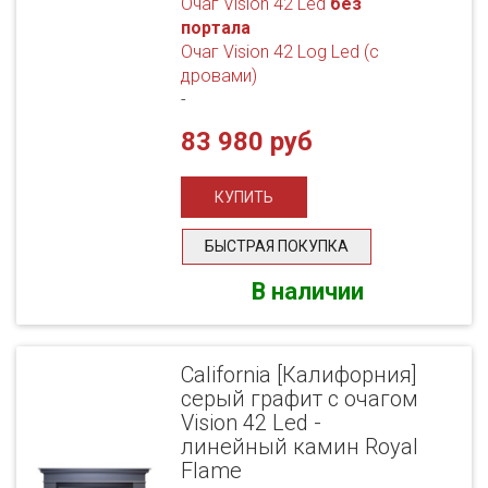
Очаг Vision 42 Led
без
портала
Очаг Vision 42 Log Led (с
дровами)
-
83 980 руб
БЫСТРАЯ ПОКУПКА
В наличии
California [Калифорния]
серый графит с очагом
Vision 42 Led -
линейный камин Royal
Flame