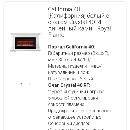
California 40
[Калифорния] белый с
очагом Crystal 40 RF -
линейный камин Royal
Flame
Портал California 40:
Габаритный размер (ВхШхГ),
мм - 855х1540х260;
Материал изделия - мдф/
натуральный шпон;
Цвет дерева - белый.
Очаг Crystal 40 RF:
2 уровня функции нагрева
5 уровней регулировки
яркости пламени
Предохранительное тепловое
отсекающее устройство
Сенсорный дисплей
С дровами и кристаллами