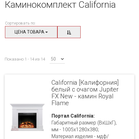
Каминокомплект California
Сортировать по:
ЦЕНА ТОВАРА
Показано 1 - 14 из 14
California [Калифорния]
белый с очагом Jupiter
FX New - камин Royal
Flame
Портал California:
Габаритный размер (ВхШхГ),
мм - 1005х1280х380;
Материал изделия - мдф/