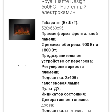
Royal Flame Design
660FG - Настенный
электрокамин
Габариты (ВхШхГ):
520x660x95;
Прямая форма фронтальной
панели
;
2 режима обогрева: 900 Вт и
1800 Вт;
Предохранительное
устройство от перегрева
;
Регулировка яркости
пламени;
Подсветка: 2х40Вт
галогеновая лампа;
Пульт ДУ;
Индикатор состояния;
Декоративное топливо:
дрова;
Подсветка:
светодиодная