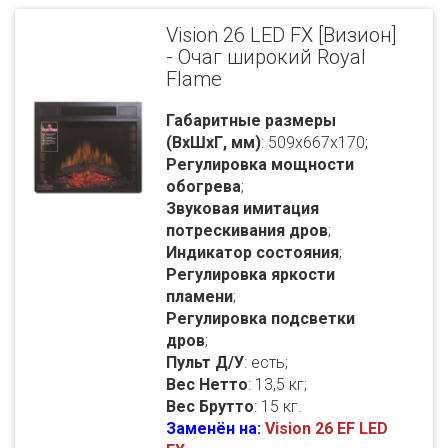
Vision 26 LED FX [Визион]
- Очаг широкий Royal
Flame
Габаритные размеры
(ВхШхГ, мм)
: 509x667x170;
Регулировка мощности
обогрева
;
Звуковая имитация
потрескивания дров
;
Индикатор состояния
;
Регулировка яркости
пламени
;
Регулировка подсветки
дров
;
Пульт Д/У
: есть;
Вес Нетто
: 13,5 кг;
Вес Брутто
: 15 кг.
Заменён на:
Vision 26 EF LED