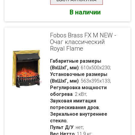
В наличии
Fobos Brass FX M NEW -
Очаг классический
Royal Flame
Габаритные размеры
(ВхШхГ, мм)
: 610x500x230;
Установочные размеры
(ВхШхГ, мм)
: 563x395x133;
Регулировка мощности
обогрева
: 2 кВт;
Звуковая имитация
потрескивания дров
;
Зеркальное внутреннее
стекло
;
Пульт Д/У
: нет;
Вес Нетто
: 11,9 кг;