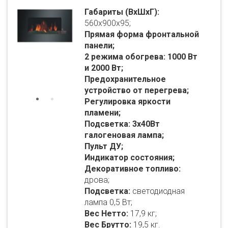
Габариты (ВхШхГ):
560x900x95;
Прямая
форма фронтальной
панели;
2 режима обогрева: 1000 Вт
и 2000 Вт;
Предохранительное
устройство от перегрева
;
Регулировка яркости
пламени;
Подсветка: 3х40Вт
галогеновая лампа;
Пульт ДУ;
Индикатор состояния;
Декоративное топливо:
дрова;
Подсветка:
светодиодная
лампа 0,5 Вт;
Вес Нетто:
17,9 кг;
Вес Брутто:
19,5 кг.