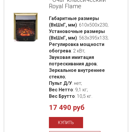
Royal Flame
Габаритные размеры
(ВхШхГ, мм)
: 610x500x230;
Установочные размеры
(ВхШхГ, мм)
: 563x395x133;
Регулировка мощности
обогрева
: 2 кВт;
Звуковая имитация
потрескивания дров
;
Зеркальное внутреннее
стекло
;
Пульт Д/У
: нет;
Вес Нетто
: 9,1 кг;
Вес Брутто
: 10,5 кг.
17 490 руб