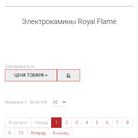
Электрокамины Royal Flame
электрокамина
Сортировать по:
ЦЕНА ТОВАРА
Показано 1 - 50 из 478
В начало
Назад
1
2
3
4
5
6
7
8
9
10
Вперед
В конец