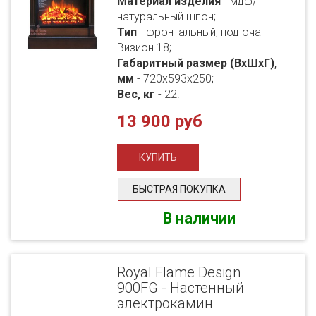
Материал изделия
- мдф/
натуральный шпон;
Тип
- фронтальный, под очаг
Визион 18;
Габаритный размер (ВхШхГ),
мм
- 720х593х250;
Вес, кг
- 22.
13 900 руб
БЫСТРАЯ ПОКУПКА
В наличии
Royal Flame Design
900FG - Настенный
электрокамин