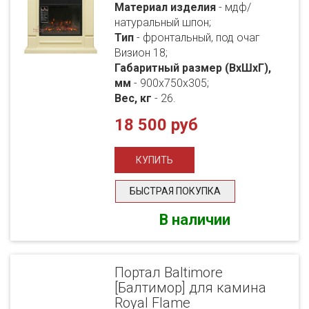
Материал изделия
- мдф/
натуральный шпон;
Тип
- фронтальный, под очаг
Визион 18;
Габаритный размер (ВхШхГ),
мм
- 900х750х305;
Вес, кг
- 26.
18 500 руб
БЫСТРАЯ ПОКУПКА
В наличии
Портал Baltimore
[Балтимор] для камина
Royal Flame