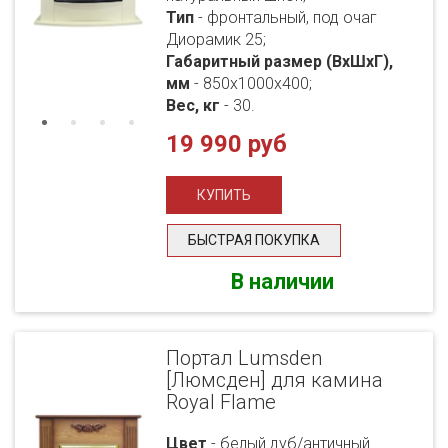
Тип
- фронтальный, под очаг
Диорамик 25;
Габаритный размер (ВхШхГ),
мм
- 850х1000х400;
Вес, кг
- 30.
19 990 руб
БЫСТРАЯ ПОКУПКА
В наличии
Портал Lumsden
[Люмсден] для камина
Royal Flame
Цвет
- белый дуб/античный