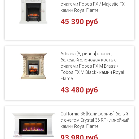
очагами Fobos FX / Majestic FX -
камин Royal Flame
45 390 руб
Adriana [Адриана] сланец
бежевый слоновая кость с
очагами Fobos FX M Brass /
Fobos FX M Black - камин Royal
Flame
43 480 руб
California 36 [Калифорния] белый
с очагом Crystal 36 RF - линейный
камин Royal Flame
93 980 руб