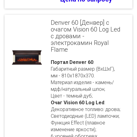
Denver 60 [Денвер] с
очагом Vision 60 Log Led
с дровами -
электрокамин Royal
Flame
Портал Denver 60
:
Габаритный размер (ВхШхГ),
мм - 810х1870х370.
Материал изделия - камень/
мдф/натуральный шпон;
Цвет - темный дуб;
Очаг Vision 60 Log Led
:
Декоративное топливо: дрова;
Светодиодные (LED) лампочки;
Функция Effect (плавное
изменение яркости);
6 уровней обогрева;