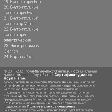
19.
Конвекторы Ева
20.
Внутрипольные
конвекторы Eva
21.
Внутрипольный
конвектор Vitron
22.
Внутрипольные
конвекторы
электрические
23.
Электрокамины
Glenrich
24.
Карта сайта
© 2011-2021
royal-flame-elektrokamin.ru
- официальный
дилер компании Royal Flame.
Сертификат дилера
Royal Flame
.
Дорогие посетители нашего сайта: Обращаем Ваше внимание на то, что
вся информация (описание, характренистики изделий, включая цены)
на сайте royal-flame-elektrokamin.ru носит исключительно
информационный характер и ни при каких условиях не является
публичной офертой, определяемой положениями Статьи 435 и 437 (2)
Гражданского кодекса РФ. Компания Royal-Flame оставляет за собой
право на изменение конструкции и цены без предварительного
Пользовательское соглашение
предупреждения.
.
Ваш заказ, включая стоимость и наличие товара, будет подтвержден