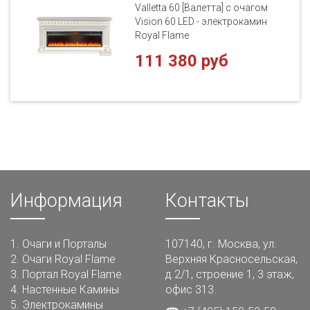
Valletta 60 [Валетта] с очагом
Vision 60 LED - электрокамин
Royal Flame
111 380 руб
Информация
Контакты
1.
Очаги и Порталы
107140, г. Москва, ул.
2.
Очаги Royal Flame
Верхняя Красносельская,
3.
Портал Royal Flame
д.2/1, строение 1, 3 этаж,
4.
Настенные Камины
офис 313.
5.
Электрокамины