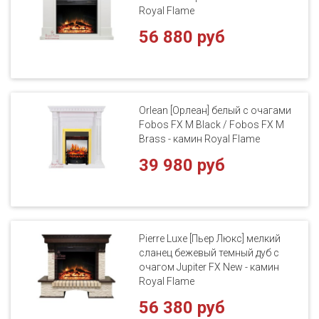
Royal Flame
56 880 руб
Orlean [Орлеан] белый с очагами
Fobos FX M Black / Fobos FX M
Brass - камин Royal Flame
39 980 руб
Pierre Luxe [Пьер Люкс] мелкий
сланец бежевый темный дуб с
очагом Jupiter FX New - камин
Royal Flame
56 380 руб