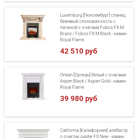
Luxemburg [Люксембург] сланец
бежевый слоновая кость с
патиной с очагами Fobos FX M
Brass / Fobos FX M Black - камин
Royal Flame
42 510 руб
Orlean [Орлеан] белый с очагами
Aspen Black / Aspen Gold - камин
Royal Flame
39 980 руб
California [Калифорния] алебастр
с очагом Jupiter FX New - камин