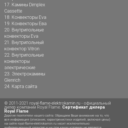
17.
Камины Dimplex
Cassette
18.
Конвекторы Eva
19.
Конвекторы Ева
20.
Внутрипольные
конвекторы Eva
21.
Внутрипольный
конвектор Vitron
22.
Внутрипольные
конвекторы
электрические
23.
Электрокамины
Glenrich
24.
Карта сайта
© 2011-2021
royal-flame-elektrokamin.ru
- официальный
дилер компании Royal Flame.
Сертификат дилера
Royal Flame
.
Дорогие посетители нашего сайта: Обращаем Ваше внимание на то, что
вся информация (описание, характренистики изделий, включая цены)
на сайте royal-flame-elektrokamin.ru носит исключительно
информационный характер и ни при каких условиях не является