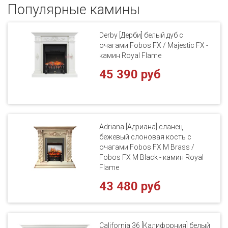
Популярные кaмины
Derby [Дерби] белый дуб с
очагами Fobos FX / Majestic FX -
камин Royal Flame
45 390 руб
Adriana [Адриана] сланец
бежевый слоновая кость с
очагами Fobos FX M Brass /
Fobos FX M Black - камин Royal
Flame
43 480 руб
California 36 [Калифорния] белый