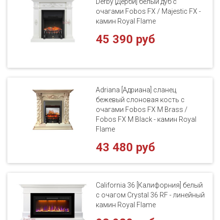
Derby [Дерби] белый дуб с
очагами Fobos FX / Majestic FX -
камин Royal Flame
45 390 руб
Adriana [Адриана] сланец
бежевый слоновая кость с
очагами Fobos FX M Brass /
Fobos FX M Black - камин Royal
Flame
43 480 руб
California 36 [Калифорния] белый
с очагом Crystal 36 RF - линейный
камин Royal Flame