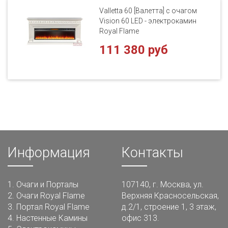
Valletta 60 [Валетта] с очагом
Vision 60 LED - электрокамин
Royal Flame
111 380 руб
Информация
Контакты
1.
Очаги и Порталы
107140, г. Москва, ул.
2.
Очаги Royal Flame
Верхняя Красносельская,
3.
Портал Royal Flame
д.2/1, строение 1, 3 этаж,
4.
Настенные Камины
офис 313.