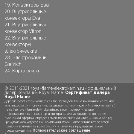
19.
Конвекторы Ева
20.
Внутрипольные
конвекторы Eva
21.
Внутрипольный
конвектор Vitron
22.
Внутрипольные
конвекторы
электрические
23.
Электрокамины
Glenrich
24.
Карта сайта
© 2011-2021
royal-flame-elektrokamin.ru
- официальный
дилер компании Royal Flame.
Сертификат дилера
Royal Flame
.
Дорогие посетители нашего сайта: Обращаем Ваше внимание на то, что
вся информация (описание, характренистики изделий, включая цены)
на сайте royal-flame-elektrokamin.ru носит исключительно
информационный характер и ни при каких условиях не является
публичной офертой, определяемой положениями Статьи 435 и 437 (2)
Гражданского кодекса РФ. Компания Royal-Flame оставляет за собой
право на изменение конструкции и цены без предварительного
Пользовательское соглашение
предупреждения.
.