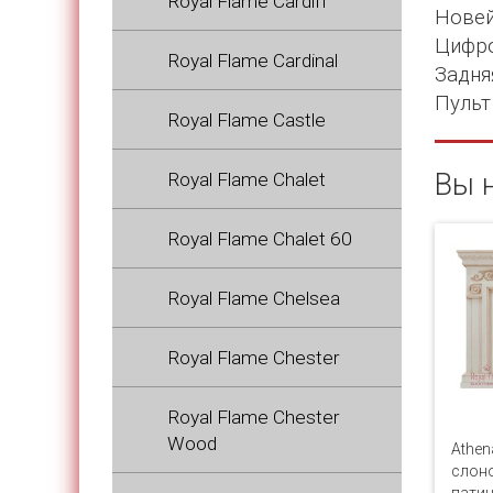
Royal Flame Cardiff
Новей
Цифро
Royal Flame Cardinal
Задня
Пульт 
Royal Flame Castle
Вы 
Royal Flame Chalet
Royal Flame Chalet 60
Royal Flame Chelsea
Royal Flame Chester
Royal Flame Chester
Wood
Athen
слоно