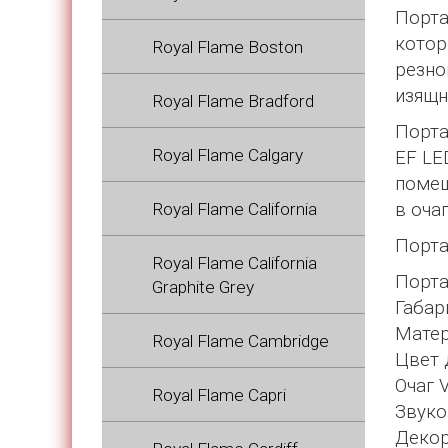
Порта
котор
Royal Flame Boston
резно
изящн
Royal Flame Bradford
Порта
Royal Flame Calgary
EF LE
помещ
Royal Flame California
в оча
Порта
Royal Flame California
Порта
Graphite Grey
Габар
Матер
Royal Flame Cambridge
Цвет 
Очаг V
Royal Flame Capri
Звуко
Декор