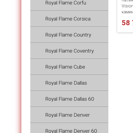
патин
Royal Flame Corfu
Vision
камин
Royal Flame Corsica
58 
Royal Flame Country
Royal Flame Coventry
Royal Flame Cube
Royal Flame Dallas
Royal Flame Dallas 60
Royal Flame Denver
Royal Flame Denver 60