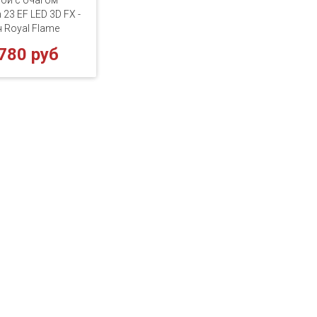
ой с очагом
 23 EF LED 3D FX -
 Royal Flame
780 руб