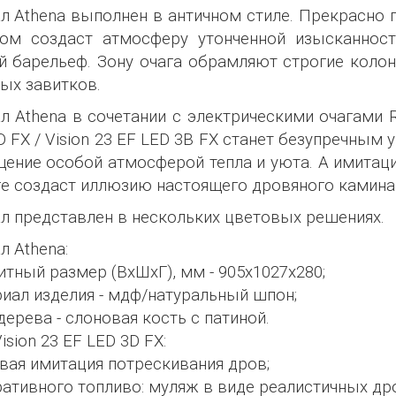
л Athena выполнен в античном стиле. Прекрасно п
ом создаст атмосферу утонченной изысканнос
й барельеф. Зону очага обрамляют строгие коло
ых завитков.
л Athena в сочетании с электрическими очагами Ro
D FX / Vision 23 EF LED 3В FX станет безупречным
ение особой атмосферой тепла и уюта. А имитац
ге создаст иллюзию настоящего дровяного камина
л представлен в нескольких цветовых решениях.
л Athena:
итный размер (ВхШхГ), мм - 905х1027х280;
иал изделия - мдф/натуральный шпон;
дерева - слоновая кость с патиной.
ision 23 EF LED 3D FX:
вая имитация потрескивания дров;
ативного топливо: муляж в виде реалистичных др