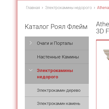
Главная
Электрокамины недорого
Athena
Athe
Каталог Роял Флейм
3D F
Очаги и Порталы
Настенные Камины
Электрокамины
недорого
Электрокамин дерево
Электрокамин камень