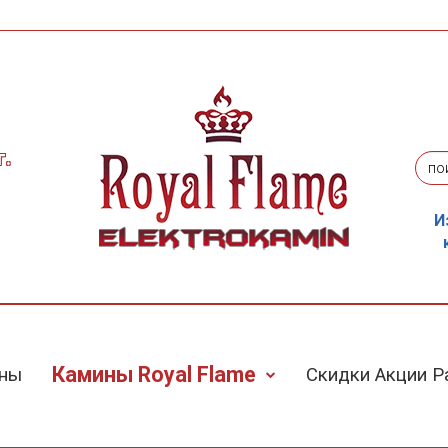
г.
И
Камины Royal Flame
ины
Скидки Акции 