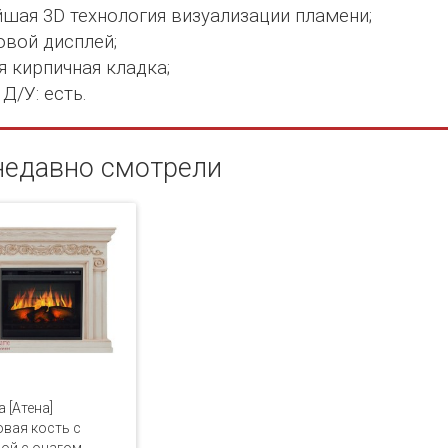
шая 3D технология визуализации пламени;
вой дисплей;
я кирпичная кладка;
Д/У: есть.
недавно смотрели
a [Атена]
вая кость с