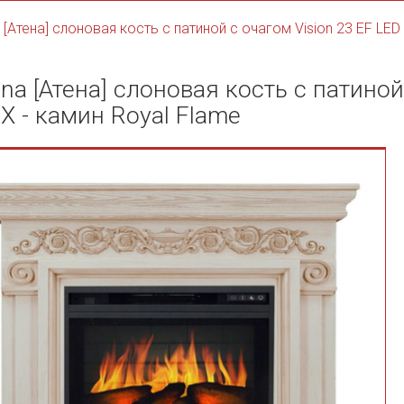
 [Атена] слоновая кость с патиной с очагом Vision 23 EF LED
na [Атена] слоновая кость с патиной
X - камин Royal Flame