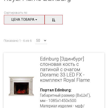
Сортировать по:
ЦЕНА ТОВАРА
Показано 1 - 6 из 6
Edinburg [Эдинбург]
слоновая кость с
патиной с очагом
Dioramic 33 LED FX -
комплект Royal Flame
Портал Edinburg:
Габаритный размер (ВхШхГ),
мм - 1085х1450х500.
Материал изделия - мдф/