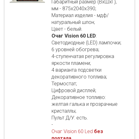
Габаритный размер (ВхШхГ),
мм - 875х2040х390;
Материал изделия - мдф/
натуральный шпон;
Цвет - белый.
Очаг Vision 60 LED
:
Светодиодные (LED) лампочки;
6 уровней обогрева;
4-ступенчатая регулировка
яркости пламени;
4 варианта подсветки
декоративного топлива;
Термостат;
Цифровой дисплей;
Декоративное топливо:
желтая галька и прозрачные
кристаллы;
Пульт Д/У: есть.
-
Очаг Vision 60 Led
без
портала