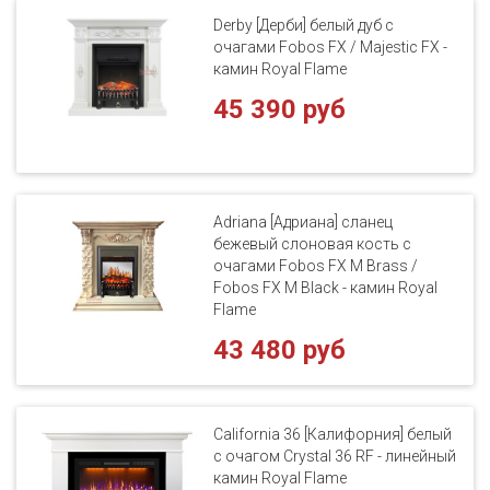
Derby [Дерби] белый дуб с
очагами Fobos FX / Majestic FX -
камин Royal Flame
45 390 руб
Adriana [Адриана] сланец
бежевый слоновая кость с
очагами Fobos FX M Brass /
Fobos FX M Black - камин Royal
Flame
43 480 руб
California 36 [Калифорния] белый
с очагом Crystal 36 RF - линейный
камин Royal Flame