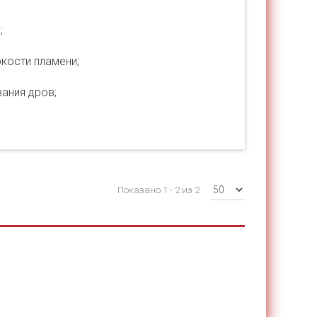
;
ркости пламени;
ания дров;
Показано 1 - 2 из 2