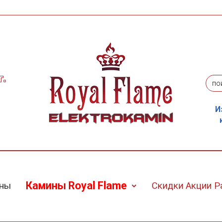
г.
И
Камины Royal Flame
ины
Скидки Акции 