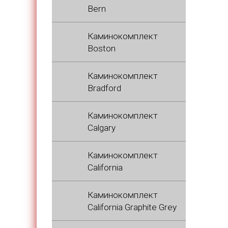
Bern
Каминокомплект
Boston
Каминокомплект
Bradford
Каминокомплект
Calgary
Каминокомплект
California
Каминокомплект
California Graphite Grey