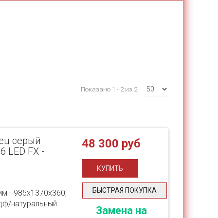
Показано 1 - 2 из 2
нец серый
48 300 руб
6 LED FX -
БЫСТРАЯ ПОКУПКА
мм - 985х1370х360;
мдф/натуральный
Замена на