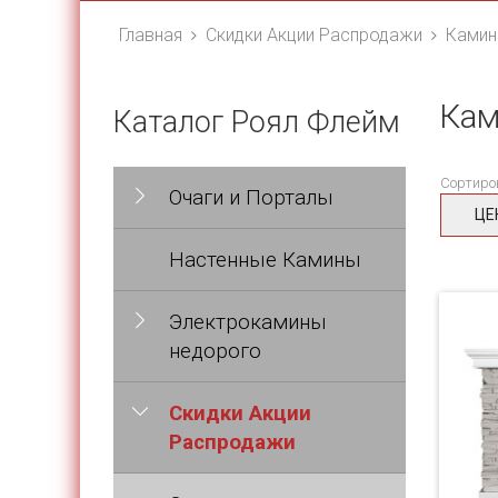
Главная
Скидки Акции Распродажи
Камин
Кам
Каталог Роял Флейм
Сортиро
Очаги и Порталы
ЦЕ
Настенные Камины
Электрокамины
недорого
Скидки Акции
Распродажи