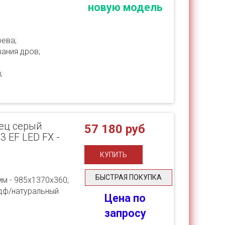
новую модель
ева;
ания дров;
;
нец серый
57 180 руб
3 EF LED FX -
БЫСТРАЯ ПОКУПКА
мм - 985х1370х360;
мдф/натуральный
Цена по
запросу