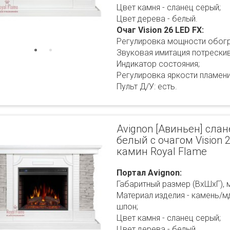
Цвет камня - сланец серый;
Цвет дерева - белый.
Очаг Vision 26 LED FX:
Регулировка мощности обогр
Звуковая имитация потрескив
Индикатор состояния;
Регулировка яркости пламени
Пульт Д/У: есть.
Avignon [Авиньен] сла
белый с очагом Vision 2
камин Royal Flame
Портал Avignon:
Габаритный размер (ВхШхГ), 
Материал изделия - камень/
шпон;
Цвет камня - сланец серый;
Цвет дерева - белый.