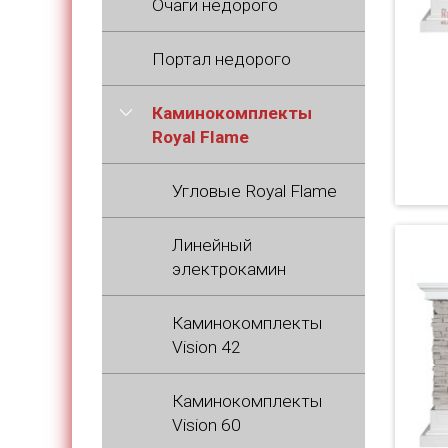
Очаги недорого
Портал недорого
Каминокомплекты
Royal Flame
Угловые Royal Flame
Линейный
электрокамин
Каминокомплекты
Vision 42
Каминокомплекты
Vision 60