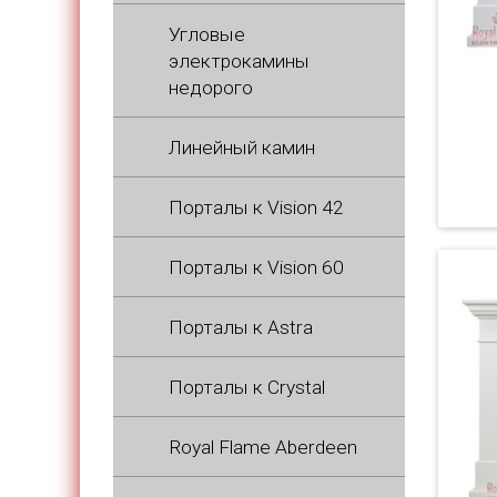
Угловые
электрокамины
недорого
Линейный камин
Порталы к Vision 42
Порталы к Vision 60
Порталы к Astra
Порталы к Crystal
Royal Flame Aberdeen