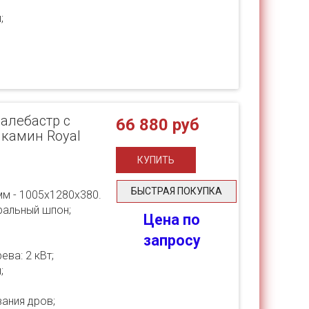
;
 алебастр с
66 880 руб
- камин Royal
БЫСТРАЯ ПОКУПКА
мм - 1005х1280х380.
ральный шпон;
Цена по
запросу
ва: 2 кВт;
;
ания дров;