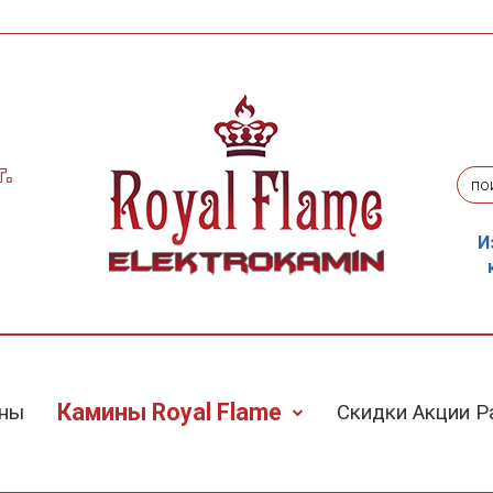
г.
И
Камины Royal Flame
ины
Скидки Акции 