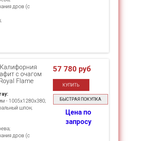
ания дров (с
;
y [Калифорния
57 780 руб
рафит с очагом
 Royal Flame
ray:
БЫСТРАЯ ПОКУПКА
мм - 1005х1280х380;
ральный шпон;
Цена по
запросу
ева;
ания дров (с