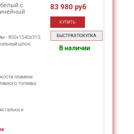
 белый с
83 980 руб
 линейный
БЫСТРАЯ ПОКУПКА
мм - 850х1540х310;
ральный шпон;
В наличии
и
ркости пламени
тивного топлива
я галька и
ла