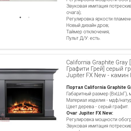
Звуковая имитация потрескив
очага);
Регулировка яркости пламени
Новый дизайн дров;
Таймер отключения;
Пульт Д/У: есть.
California Graphite Gra
Графити Грей] серый г
Jupiter FX New - камин
Портал California Graphite G
Габаритный размер (ВхШхГ), 
Материал изделия - мдф/нату
Цвет дерева - серый графит.
Очаг Jupiter FX New:
Регулировка мощности обогр
Звуковая имитация потрескив