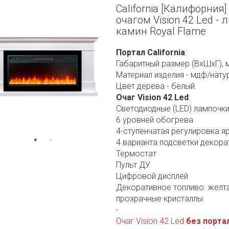
California [Калифорния]
очагом Vision 42 Led -
камин Royal Flame
Портал California
:
Габаритный размер (ВхШхГ), 
Материал изделия - мдф/нату
Цвет дерева - белый.
Очаг Vision 42 Led
:
Светодиодные (LED) лампочк
6 уровней обогрева
4-ступенчатая регулировка я
4 варианта подсветки декора
Термостат
Пульт ДУ
Цифровой дисплей
Декоративное топливо: желта
прозрачные кристаллы
-
Очаг Vision 42 Led
без порта