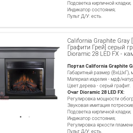
Подсветка кирпичной кладки;
Индикатор состояния;
Пульт Д/У: есть.
California Graphite Gra
Графити Грей] серый г
Dioramic 28 LED FX - к
Портал California Graphite G
Габаритный размер (ВхШхГ), 
Материал изделия - мдф/нату
Цвет дерева - серый графит.
Очаг Dioramic 28 LED FX:
Регулировка мощности обогр
Звуковая имитация потрескив
Подсветка кирпичной кладки;
Индикатор состояния;
Регулировка яркости пламени
Пульт Д/У: есть.