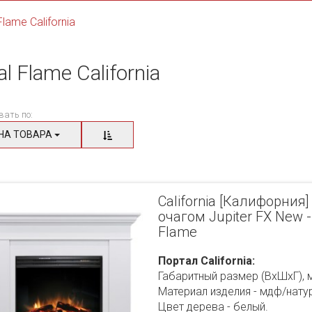
Flame California
l Flame California
вать по:
НА ТОВАРА
California [Калифорния]
очагом Jupiter FX New 
Flame
Портал California:
Габаритный размер (ВхШхГ), 
Материал изделия - мдф/нату
Цвет дерева - белый.