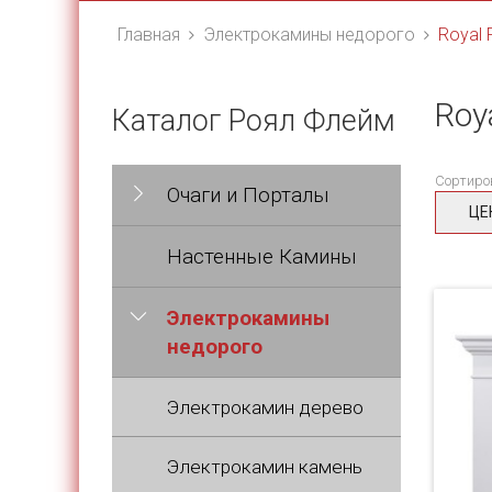
Главная
Электрокамины недорого
Royal 
Roya
Каталог Роял Флейм
Сортиро
Очаги и Порталы
ЦЕ
Настенные Камины
Электрокамины
недорого
Электрокамин дерево
Электрокамин камень