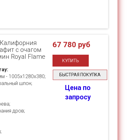
y [Калифорния
67 780 руб
рафит с очагом
амин Royal Flame
ray:
БЫСТРАЯ ПОКУПКА
мм - 1005х1280х380;
ральный шпон;
Цена по
запросу
ева;
ания дров;
;