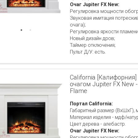
Очаг Jupiter FX New:
Регулировка мощности обогр
Звуковая имитация потрескив
очага);
Регулировка яркости пламени
Новый дизайн дров;
Таймер отключения;
Пульт Д/У: есть.
California [Калифорния]
очагом Jupiter FX New 
Flame
Портал California:
Габаритный размер (ВхШхГ), 
Материал изделия - мдф/нату
Цвет дерева - алебастр.
Очаг Jupiter FX New:
Регулировка мощности обогр