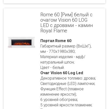
Rome 60 [Рим] белый с
очагом Vision 60 LOG
LED с дровами - камин
Royal Flame
Портал Rome 60
:
Габаритный размер (ВхШхГ),
мм - 770х1980х380;
Материал изделия - мдф/
натуральный шпон;
Цвет - белый.
Очаг Vision 60 Log Led
:
Декоративное топливо: дрова;
Светодиодные (LED) лампочки;
Функция Effect (плавное
изменение яркости);
6 уровней обогрева;
5 уровней яркости пламении;