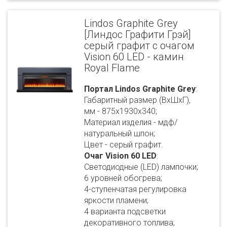
Lindos Graphite Grey
[Линдос Графити Грэй]
серый графит с очагом
Vision 60 LED - камин
Royal Flame
Портал Lindos Graphite Grey
:
Габаритный размер (ВхШхГ),
мм - 875х1930х340;
Материал изделия - мдф/
натуральный шпон;
Цвет - серый графит.
Очаг Vision 60 LED
:
Светодиодные (LED) лампочки;
6 уровней обогрева;
4-ступенчатая регулировка
яркости пламени;
4 варианта подсветки
декоративного топлива;