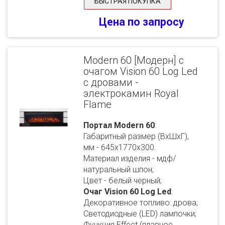
БЫСТРАЯ ПОКУПКА
Цена по запросу
Modern 60 [Модерн] с
очагом Vision 60 Log Led
с дровами -
электрокамин Royal
Flame
Портал Modern 60
:
Габаритный размер (ВхШхГ),
мм - 645х1770х300.
Материал изделия - мдф/
натуральный шпон;
Цвет - белый черный;
Очаг Vision 60 Log Led
:
Декоративное топливо: дрова;
Светодиодные (LED) лампочки;
Функция Effect (плавное