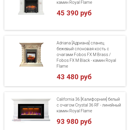
камин Royal Flame
45 390 руб
Adriana [Адриана] сланец
бежевый слоновая кость с
очагами Fobos FX M Brass /
Fobos FX M Black - камин Royal
Flame
43 480 руб
California 36 [Калифорния] белый
с очагом Crystal 36 RF - линейный
камин Royal Flame
93 980 руб