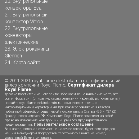
20.
Внутрипольные
конвекторы Eva
21.
Внутрипольный
конвектор Vitron
22.
Внутрипольные
конвекторы
электрические
23.
Электрокамины
Glenrich
24.
Карта сайта
© 2011-2021
royal-flame-elektrokamin.ru
- официальный
дилер компании Royal Flame.
Сертификат дилера
Royal Flame
.
Дорогие посетители нашего сайта: Обращаем Ваше внимание на то, что
вся информация (описание, характренистики изделий, включая цены)
на сайте royal-flame-elektrokamin.ru носит исключительно
информационный характер и ни при каких условиях не является
публичной офертой, определяемой положениями Статьи 435 и 437 (2)
Гражданского кодекса РФ. Компания Royal-Flame оставляет за собой
право на изменение конструкции и цены без предварительного
Пользовательское соглашение
предупреждения.
.
Ваш заказ, включая стоимость и наличие товара, будет подтвержден
нашим менеджером посредством телефонного звонка на номер,
указанный Вами при заказе.