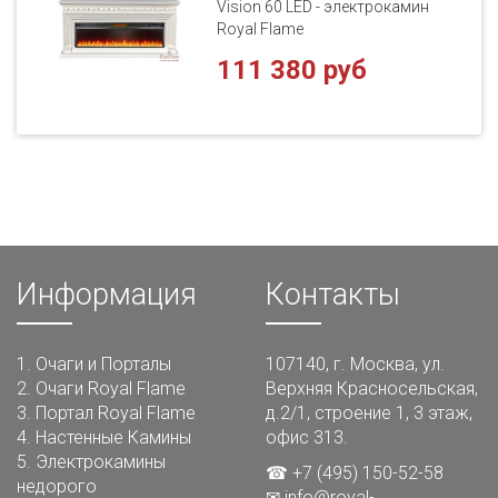
Vision 60 LED - электрокамин
Royal Flame
111 380 руб
Информация
Контакты
1.
Очаги и Порталы
107140, г. Москва, ул.
2.
Очаги Royal Flame
Верхняя Красносельская,
3.
Портал Royal Flame
д.2/1, строение 1, 3 этаж,
4.
Настенные Камины
офис 313.
5.
Электрокамины
☎ +7 (495) 150-52-58
недорого
✉
info@royal-