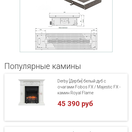
Популярные кaмины
Derby [Дерби] белый дуб с
очагами Fobos FX / Majestic FX -
камин Royal Flame
45 390 руб