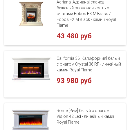
Adriana [Адриана] сланец
бежевый слоновая кость с
очагами Fobos FX M Brass /
Fobos FX M Black - камин Royal
Flame
43 480 руб
California 36 [Калифорния] белый
с очагом Crystal 36 RF - линейный
камин Royal Flame
93 980 руб
Rome [Рим] белый с очагом
Vision 42 Led - линейный камин
Royal Flame