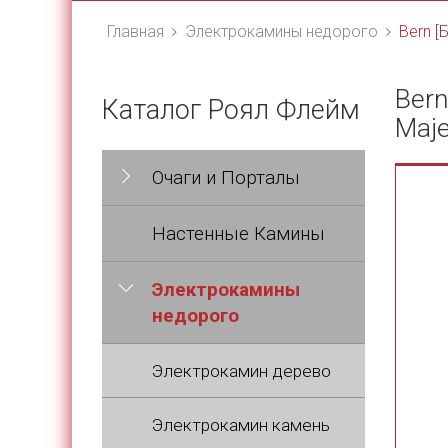
Главная
Электрокамины недорого
Bern [
Bern
Каталог Роял Флейм
Maje
Очаги и Порталы
Настенные Камины
Электрокамины
недорого
Электрокамин дерево
Электрокамин камень