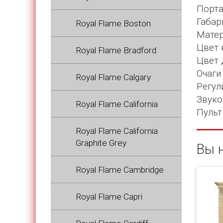
Порта
Габар
Royal Flame Boston
Матер
Цвет 
Royal Flame Bradford
Цвет 
Очаги 
Royal Flame Calgary
Регул
Звуко
Royal Flame California
Пульт 
Royal Flame California
Graphite Grey
Вы 
Royal Flame Cambridge
Royal Flame Capri