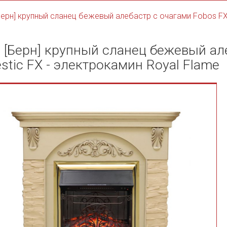
Берн] крупный сланец бежевый алебастр с очагами Fobos FX 
 [Берн] крупный сланец бежевый ал
stic FX - электрокамин Royal Flame