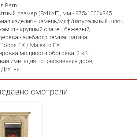
л Bern:
итный размер (ВхШхГ), мм - 975х1000х345.
иал изделия - камень/мдф/натуральный шпон;
камня - крупный сланец бежевый;
дерева - алебастр темная патина.
Fobos FX / Majestic FX:
ировка мощности обогрева: 2 кВт;
вая имитация потрескивания дров;
Д/У: нет.
недавно смотрели