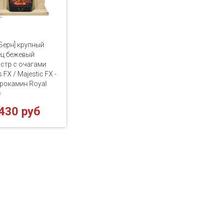
[Берн] крупный
ец бежевый
стр с очагами
FX / Majestic FX -
рокамин Royal
e
430 руб