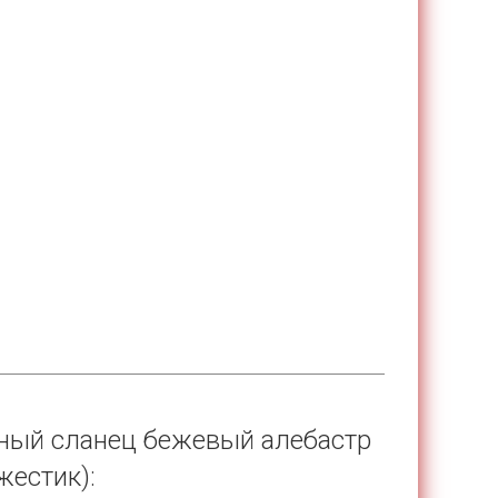
пный сланец бежевый алебастр
жестик):