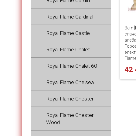
Royal Flame Cardiff
Royal Flame Cardinal
Bern 
Royal Flame Castle
слан
алеба
Fobos 
Royal Flame Chalet
элект
Flam
Royal Flame Chalet 60
42 
Royal Flame Chelsea
Royal Flame Chester
Royal Flame Chester
Wood