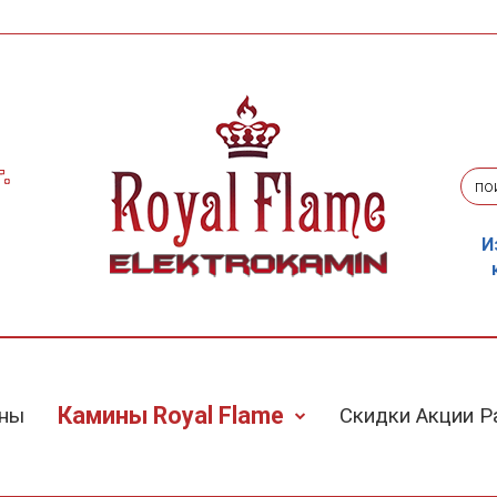
.
И
Камины Royal Flame
ины
Скидки Акции 