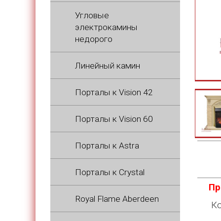
Угловые
электрокамины
недорого
Линейный камин
Порталы к Vision 42
Порталы к Vision 60
Порталы к Astra
Порталы к Crystal
Пр
Royal Flame Aberdeen
Ко