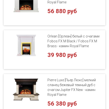
Royal Flame
56 880 руб
Orlean [Орлеан] белый с очагами
Fobos FX M Black / Fobos FX M
Brass - камин Royal Flame
39 980 руб
Pierre Luxe [Пьер Люкс] мелкий
сланец бежевый темный дуб с
очагом Jupiter FX New - камин
Royal Flame
56 380 руб