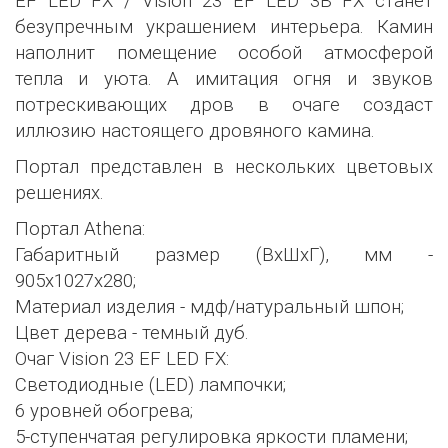
EF LED FX / Vision 23 EF LED 3В FX станет
безупречным украшением интерьера. Камин
наполнит помещение особой атмосферой
тепла и уюта. А имитация огня и звуков
потрескивающих дров в очаге создаст
иллюзию настоящего дровяного камина.
Портал представлен в нескольких цветовых
решениях.
Портал Athena:
Габаритный размер (ВхШхГ), мм -
905х1027х280;
Материал изделия - мдф/натуральный шпон;
Цвет дерева - темный дуб.
Очаг Vision 23 EF LED FX:
Светодиодные (LED) лампочки;
6 уровней обогрева;
5-ступенчатая регулировка яркости пламени;