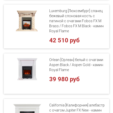
Luxemburg [Люксембург] сланец
бежевый слоновая кость с
патиной с очагами Fobos FX M
Brass / Fobos FX M Black - камин
Royal Flame
42 510 руб
Orlean [Орлеан] белый с очагами
Aspen Black / Aspen Gold - камин
Royal Flame
39 980 руб
California [Калифорния] алебастр
с очагом Jupiter FX New - камин