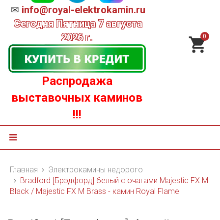
✉
info@royal-elektrokamin.ru
Сегодня
Пятница 7 августа
2026 г.
0
Распродажа
выставочных каминов
!!!
Главная
Электрокамины недорого
Bradford [Брэдфорд] белый с очагами Majestic FX M
Black / Majestic FX M Brass - камин Royal Flame