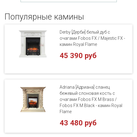
Популярные кaмины
Derby [Дерби] белый дуб с
очагами Fobos FX / Majestic FX -
камин Royal Flame
45 390 руб
Adriana [Адриана] сланец
бежевый слоновая кость с
очагами Fobos FX M Brass /
Fobos FX M Black - камин Royal
Flame
43 480 руб