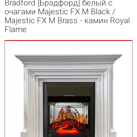
Bradford [Брэдфорд] белый с
очагами Majestic FX M Black /
Majestic FX M Brass - камин Royal
Flame