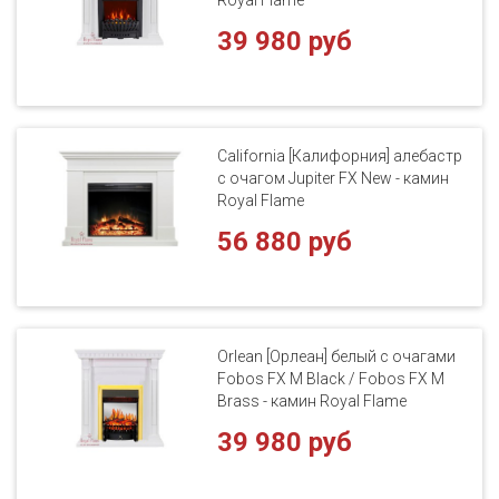
39 980 руб
California [Калифорния] алебастр
с очагом Jupiter FX New - камин
Royal Flame
56 880 руб
Orlean [Орлеан] белый с очагами
Fobos FX M Black / Fobos FX M
Brass - камин Royal Flame
39 980 руб