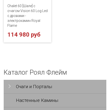
Chalet 60 [Шале] с
очагом Vision 60 Log Led
с дровами -
электрокамин Royal
Flame
114 980 руб
Каталог Роял Флейм
Очаги и Порталы
Настенные Камины