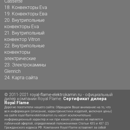
Cassette
18.
Конвекторы Eva
19.
Конвекторы Ева
20.
Внутрипольные
конвекторы Eva
21.
Внутрипольный
конвектор Vitron
22.
Внутрипольные
конвекторы
электрические
23.
Электрокамины
Glenrich
24.
Карта сайта
© 2011-2021
royal-flame-elektrokamin.ru
- официальный
дилер компании Royal Flame.
Сертификат дилера
Royal Flame
.
Дорогие посетители нашего сайта: Обращаем Ваше внимание на то, что
вся информация (описание, характренистики изделий, включая цены)
на сайте royal-flame-elektrokamin.ru носит исключительно
информационный характер и ни при каких условиях не является
публичной офертой, определяемой положениями Статьи 435 и 437 (2)
Гражданского кодекса РФ. Компания Royal-Flame оставляет за собой