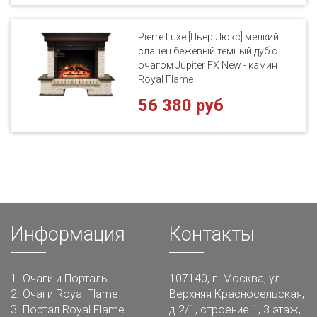
Pierre Luxe [Пьер Люкс] мелкий
сланец бежевый темный дуб с
очагом Jupiter FX New - камин
Royal Flame
56 380 руб
Информация
Контакты
1.
Очаги и Порталы
107140, г. Москва, ул.
2.
Очаги Royal Flame
Верхняя Красносельская,
3.
Портал Royal Flame
д.2/1, строение 1, 3 этаж,