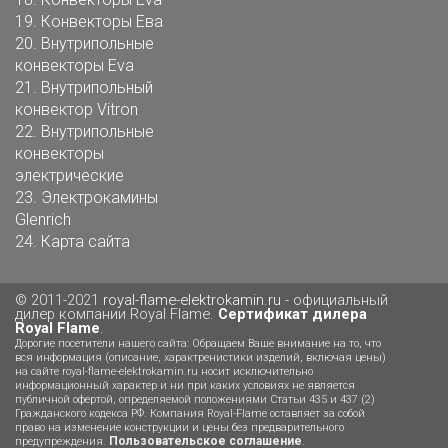
19.
Конвекторы Ева
20.
Внутрипольные
конвекторы Eva
21.
Внутрипольный
конвектор Vitron
22.
Внутрипольные
конвекторы
электрические
23.
Электрокамины
Glenrich
24.
Карта сайта
© 2011-2021
royal-flame-elektrokamin.ru
- официальный
дилер компании Royal Flame.
Сертификат дилера
Royal Flame
.
Дорогие посетители нашего сайта: Обращаем Ваше внимание на то, что
вся информация (описание, характренистики изделий, включая цены)
на сайте royal-flame-elektrokamin.ru носит исключительно
информационный характер и ни при каких условиях не является
публичной офертой, определяемой положениями Статьи 435 и 437 (2)
Гражданского кодекса РФ. Компания Royal-Flame оставляет за собой
право на изменение конструкции и цены без предварительного
Пользовательское соглашение
предупреждения.
.