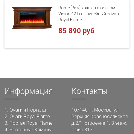
Rome [Рим] каштан с очагом
Vision 42 Led - линейный камин
Royal Flame
85 890 руб
Информация
Контакты
1.
Очаги и Порталы
107140, г. Москва, ул.
2.
Очаги Royal Flame
Верхняя Красносельская,
3.
Портал Royal Flame
д.2/1, строение 1, 3 этаж,
4.
Настенные Камины
офис 313.