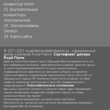
конвектор Vitron
22.
Внутрипольные
конвекторы
электрические
23.
Электрокамины
Glenrich
24.
Карта сайта
© 2011-2021
royal-flame-elektrokamin.ru
- официальный
дилер компании Royal Flame.
Сертификат дилера
Royal Flame
.
Дорогие посетители нашего сайта: Обращаем Ваше внимание на то, что
вся информация (описание, характренистики изделий, включая цены)
на сайте royal-flame-elektrokamin.ru носит исключительно
информационный характер и ни при каких условиях не является
публичной офертой, определяемой положениями Статьи 435 и 437 (2)
Гражданского кодекса РФ. Компания Royal-Flame оставляет за собой
право на изменение конструкции и цены без предварительного
Пользовательское соглашение
предупреждения.
.
Ваш заказ, включая стоимость и наличие товара, будет подтвержден
нашим менеджером посредством телефонного звонка на номер,
указанный Вами при заказе.
Использование материалов с интернет-сайта royal-flame-
elektrokamin.ru, полностью или частично, без разрешения запрещено.
Благодарим Вас за понимание.