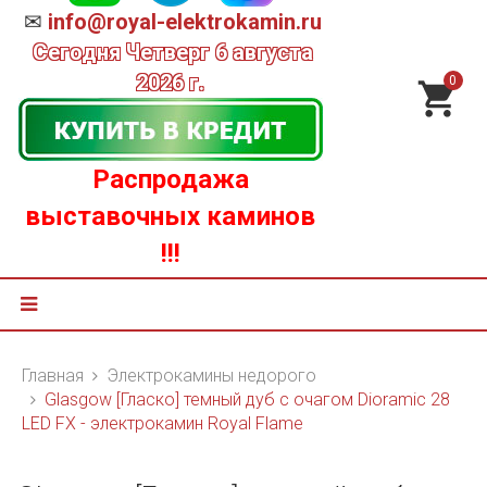
✉
info@royal-elektrokamin.ru
Сегодня
Четверг 6 августа
2026 г.
0
Распродажа
выставочных каминов
!!!
Главная
Электрокамины недорого
Glasgow [Гласко] темный дуб с очагом Dioramic 28
LED FX - электрокамин Royal Flame