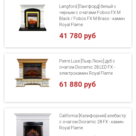
Langford [Лангфорд] белый с
черным с очагами Fobos FX M
Black / Fobos FX M Brass - камин
Royal Flame
41 780 руб
Pierre Luxe [Пьер Люкс] дуб с
очагом Dioramic 28 LED FX -
электрокамин Royal Flame
61 880 руб
California [Калифорния] алебастр
с очагом Dioramic 28 FX - камин
Royal Flame