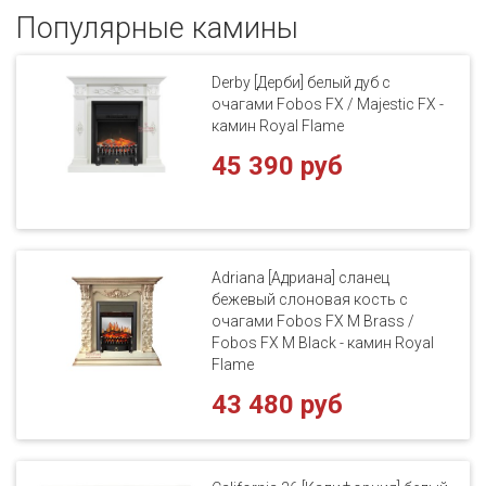
Популярные кaмины
Derby [Дерби] белый дуб с
очагами Fobos FX / Majestic FX -
камин Royal Flame
45 390 руб
Adriana [Адриана] сланец
бежевый слоновая кость с
очагами Fobos FX M Brass /
Fobos FX M Black - камин Royal
Flame
43 480 руб