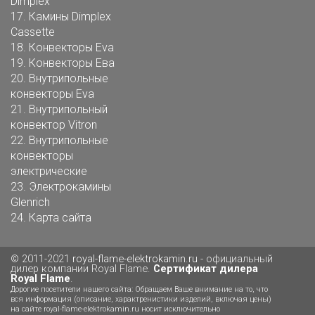
Dimplex
17.
Камины Dimplex
Cassette
18.
Конвекторы Eva
19.
Конвекторы Ева
20.
Внутрипольные
конвекторы Eva
21.
Внутрипольный
конвектор Vitron
22.
Внутрипольные
конвекторы
электрические
23.
Электрокамины
Glenrich
24.
Карта сайта
© 2011-2021
royal-flame-elektrokamin.ru
- официальный
дилер компании Royal Flame.
Сертификат дилера
Royal Flame
.
Дорогие посетители нашего сайта: Обращаем Ваше внимание на то, что
вся информация (описание, характренистики изделий, включая цены)
на сайте royal-flame-elektrokamin.ru носит исключительно