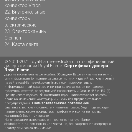
конвектор Vitron
22.
Внутрипольные
конвекторы
электрические
23.
Электрокамины
Glenrich
24.
Карта сайта
© 2011-2021
royal-flame-elektrokamin.ru
- официальный
дилер компании Royal Flame.
Сертификат дилера
Royal Flame
.
Дорогие посетители нашего сайта: Обращаем Ваше внимание на то, что
вся информация (описание, характренистики изделий, включая цены)
на сайте royal-flame-elektrokamin.ru носит исключительно
информационный характер и ни при каких условиях не является
публичной офертой, определяемой положениями Статьи 435 и 437 (2)
Гражданского кодекса РФ. Компания Royal-Flame оставляет за собой
право на изменение конструкции и цены без предварительного
Пользовательское соглашение
предупреждения.
.
Ваш заказ, включая стоимость и наличие товара, будет подтвержден
нашим менеджером посредством телефонного звонка на номер,
указанный Вами при заказе.
Использование материалов с интернет-сайта royal-flame-
elektrokamin.ru, полностью или частично, без разрешения запрещено.
Благодарим Вас за понимание.