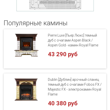
Популярные кaмины
Pierre Luxe [Пьер Люкс] темный
дуб с очагами Aspen Black /
Aspen Gold - камин Royal Flame
43 290 руб
Dublin [Дублин] арочный сланец
темный дуб с очагами Fobos FX /
Majestic FX - электрокамин Royal
Flame
40 380 руб