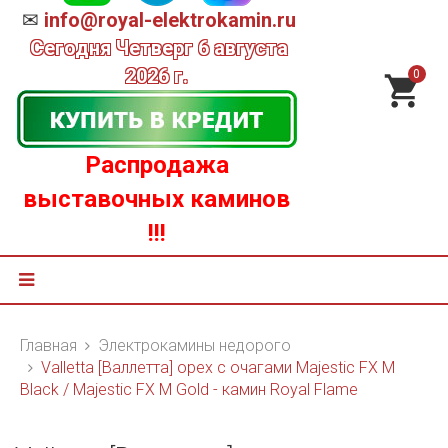
✉
info@royal-elektrokamin.ru
Сегодня
Четверг 6 августа
2026 г.
0
Распродажа
выставочных каминов
!!!
Главная
Электрокамины недорого
Valletta [Валлетта] орех с очагами Majestic FX M
Black / Majestic FX M Gold - камин Royal Flame