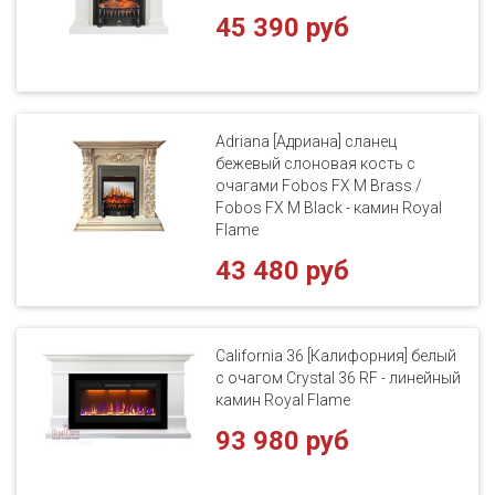
45 390 руб
Adriana [Адриана] сланец
бежевый слоновая кость с
очагами Fobos FX M Brass /
Fobos FX M Black - камин Royal
Flame
43 480 руб
California 36 [Калифорния] белый
с очагом Crystal 36 RF - линейный
камин Royal Flame
93 980 руб