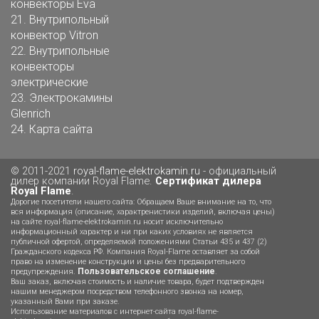
конвекторы Eva
21.
Внутрипольный
конвектор Vitron
22.
Внутрипольные
конвекторы
электрические
23.
Электрокамины
Glenrich
24.
Карта сайта
© 2011-2021
royal-flame-elektrokamin.ru
- официальный
дилер компании Royal Flame.
Сертификат дилера
Royal Flame
.
Дорогие посетители нашего сайта: Обращаем Ваше внимание на то, что
вся информация (описание, характренистики изделий, включая цены)
на сайте royal-flame-elektrokamin.ru носит исключительно
информационный характер и ни при каких условиях не является
публичной офертой, определяемой положениями Статьи 435 и 437 (2)
Гражданского кодекса РФ. Компания Royal-Flame оставляет за собой
право на изменение конструкции и цены без предварительного
Пользовательское соглашение
предупреждения.
.
Ваш заказ, включая стоимость и наличие товара, будет подтвержден
нашим менеджером посредством телефонного звонка на номер,
указанный Вами при заказе.
Использование материалов с интернет-сайта royal-flame-