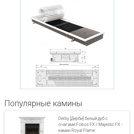
Популярные кaмины
Derby [Дерби] белый дуб с
очагами Fobos FX / Majestic FX -
камин Royal Flame