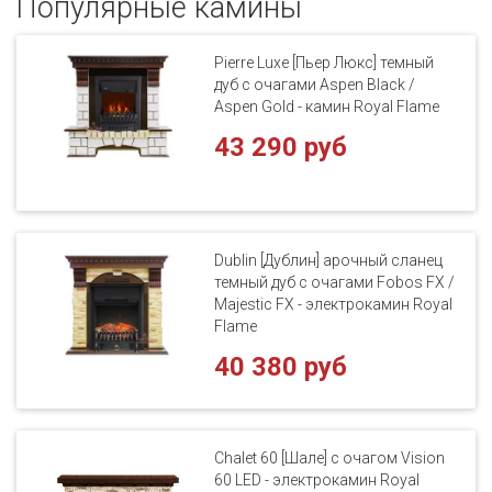
Популярные кaмины
Pierre Luxe [Пьер Люкс] темный
дуб с очагами Aspen Black /
Aspen Gold - камин Royal Flame
43 290 руб
Dublin [Дублин] арочный сланец
темный дуб с очагами Fobos FX /
Majestic FX - электрокамин Royal
Flame
40 380 руб
Chalet 60 [Шале] с очагом Vision
60 LED - электрокамин Royal