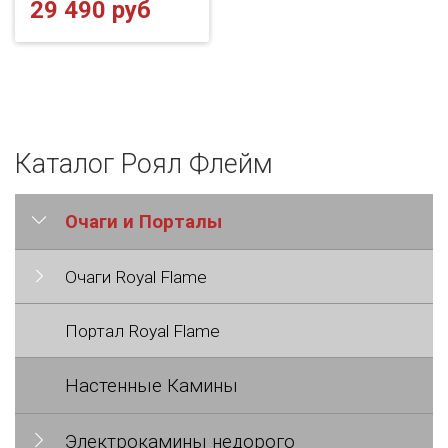
29 490 руб
Каталог Роял Флейм
Очаги и Порталы
Очаги Royal Flame
Портал Royal Flame
Настенные Камины
Электрокамины недорого