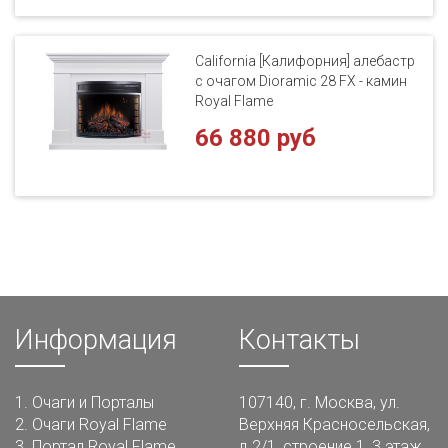
California [Калифорния] алебастр
с очагом Dioramic 28 FX - камин
Royal Flame
66 880 руб
Информация
Контакты
1.
Очаги и Порталы
107140, г. Москва, ул.
2.
Очаги Royal Flame
Верхняя Красносельская,
3.
Портал Royal Flame
д.2/1, строение 1, 3 этаж,