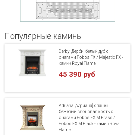
Популярные кaмины
Derby [Дерби] белый дуб с
очагами Fobos FX / Majestic FX -
камин Royal Flame
45 390 руб
Adriana [Адриана] сланец
бежевый слоновая кость с
очагами Fobos FX M Brass /
Fobos FX M Black - камин Royal
Flame