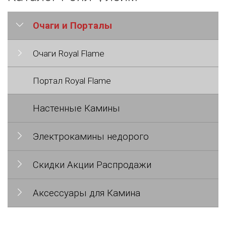
Очаги и Порталы
Очаги Royal Flame
Портал Royal Flame
Настенные Камины
Электрокамины недорого
Скидки Акции Распродажи
Аксессуары для Камина