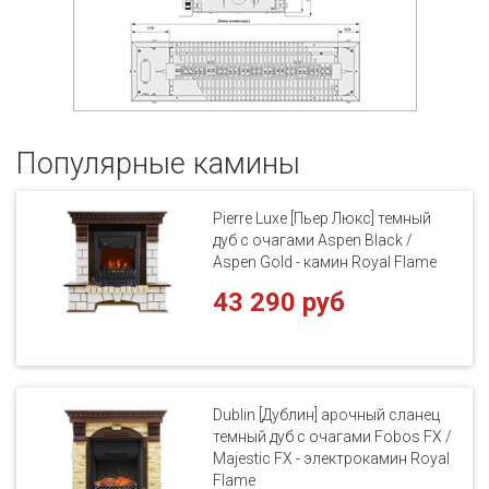
Популярные кaмины
Pierre Luxe [Пьер Люкс] темный
дуб с очагами Aspen Black /
Aspen Gold - камин Royal Flame
43 290 руб
Dublin [Дублин] арочный сланец
темный дуб с очагами Fobos FX /
Majestic FX - электрокамин Royal
Flame