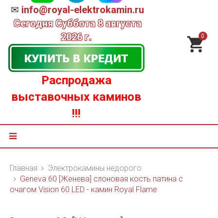
✉
info@royal-elektrokamin.ru
Сегодня
Суббота 8 августа
2026 г.
0
Распродажа
выставочных каминов
!!!
Главная
Электрокамины недорого
Geneva 60 [Женева] слоновая кость патина с
очагом Vision 60 LED - камин Royal Flame