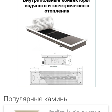
Популярные кaмины
Suite [Сьют] алебастр с очагом