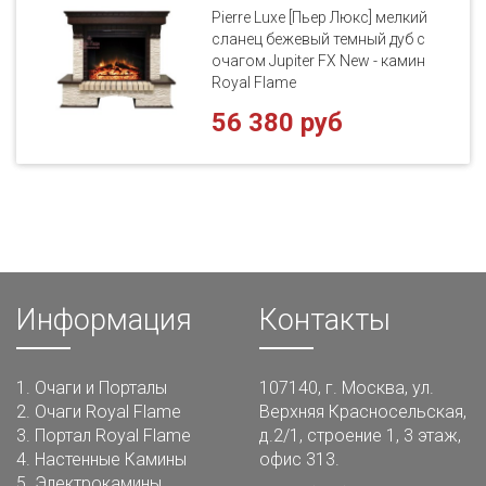
Pierre Luxe [Пьер Люкс] мелкий
сланец бежевый темный дуб с
очагом Jupiter FX New - камин
Royal Flame
56 380 руб
Информация
Контакты
1.
Очаги и Порталы
107140, г. Москва, ул.
2.
Очаги Royal Flame
Верхняя Красносельская,
3.
Портал Royal Flame
д.2/1, строение 1, 3 этаж,
4.
Настенные Камины
офис 313.
5.
Электрокамины