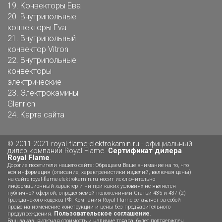
19.
Конвекторы Ева
20.
Внутрипольные
конвекторы Eva
21.
Внутрипольный
конвектор Vitron
22.
Внутрипольные
конвекторы
электрические
23.
Электрокамины
Glenrich
24.
Карта сайта
© 2011-2021
royal-flame-elektrokamin.ru
- официальный
дилер компании Royal Flame.
Сертификат дилера
Royal Flame
.
Дорогие посетители нашего сайта: Обращаем Ваше внимание на то, что
вся информация (описание, характренистики изделий, включая цены)
на сайте royal-flame-elektrokamin.ru носит исключительно
информационный характер и ни при каких условиях не является
публичной офертой, определяемой положениями Статьи 435 и 437 (2)
Гражданского кодекса РФ. Компания Royal-Flame оставляет за собой
право на изменение конструкции и цены без предварительного
Пользовательское соглашение
предупреждения.
.
Ваш заказ, включая стоимость и наличие товара, будет подтвержден