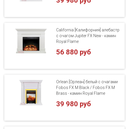
39 980 руб
California [Калифорния] алебастр
с очагом Jupiter FX New - камин
Royal Flame
56 880 руб
Orlean [Орлеан] белый с очагами
Fobos FX M Black / Fobos FX M
Brass - камин Royal Flame
39 980 руб